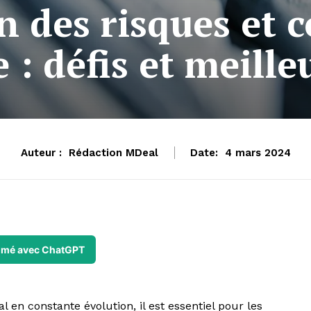
n des risques et 
 : défis et meille
Auteur :
Rédaction MDeal
Date:
4 mars 2024
mé avec ChatGPT
n constante évolution, il est essentiel pour les