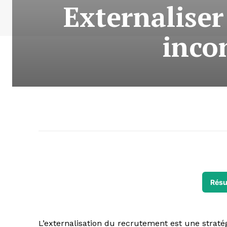
Externaliser
inco
Résu
L’externalisation du recrutement est une straté