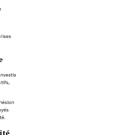
e
rises
e
nvestis
tifs,
hésion
oyés
té.
ité