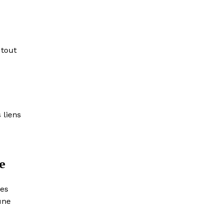
 tout
 liens
e
ses
une