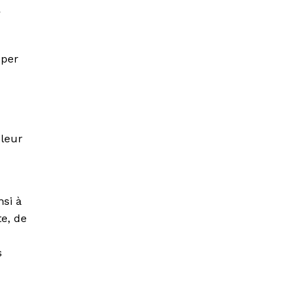
r
pper
 leur
nsi à
e, de
s