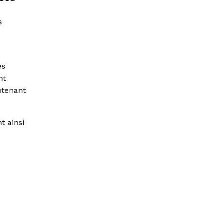
s
es
nt
utenant
t ainsi