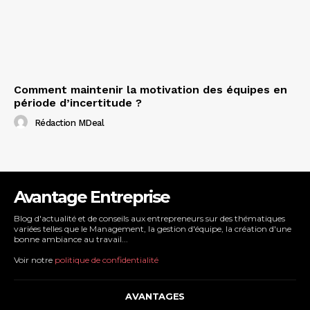
Comment maintenir la motivation des équipes en
période d’incertitude ?
Rédaction MDeal
Avantage Entreprise
Blog d'actualité et de conseils aux entrepreneurs sur des thématiques
variées telles que le Management, la gestion d'équipe, la création d'une
bonne ambiance au travail...
Voir notre
politique de confidentialité
AVANTAGES